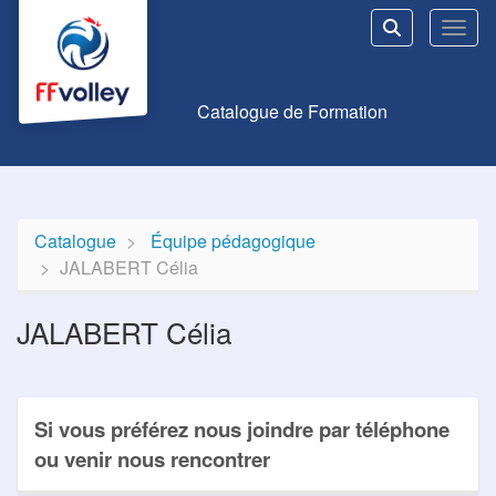
Aller au menu principal
Aller au contenu principal
Personnaliser l'interface
Toggl
Rechercher u
Catalogue de Formation
Catalogue
Équipe pédagogique
JALABERT Célia
JALABERT Célia
Si vous préférez nous joindre par téléphone
ou venir nous rencontrer