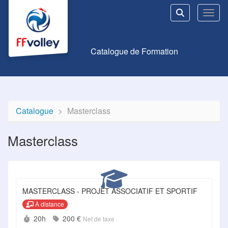
Aller au menu principal
Aller au contenu principal
Personnaliser l'interface
Toggl
Rechercher u
Catalogue de Formation
Catalogue
Masterclass
Masterclass
MASTERCLASS - PROJET ASSOCIATIF ET SPORTIF
À distance
Durée :
Prix :
20h
200 €
Net de taxe