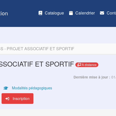
ion
Catalogue
Calendrier
Cont
 - PROJET ASSOCIATIF ET SPORTIF
SSOCIATIF ET SPORTIF
À distance
01
Dernière mise à jour :
Modalités pédagogiques
Inscription