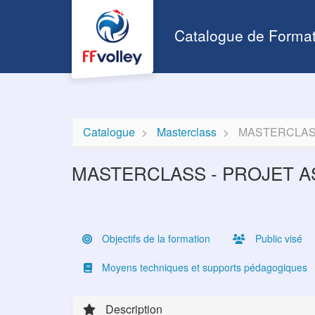
Aller au menu principal
Aller au contenu principal
Personnaliser l'interface
Catalogue de Format
Catalogue
Masterclass
MASTERCLASS
MASTERCLASS - PROJET A
Objectifs de la formation
Public visé
Moyens techniques et supports pédagogiques
Description