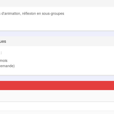
mes d'animation, réflexion en sous-groupes
ques
 :
 mois
r demande)