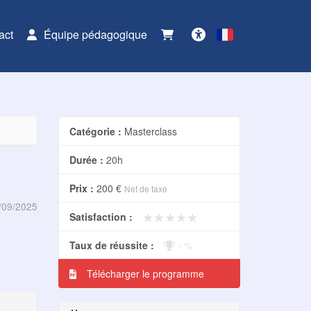
act
Équipe pédagogique
Français
Accessibilité
Catégorie :
Masterclass
Durée :
20h
Prix :
200 €
Net de taxe
/09/2025
★★★★★
★★★★★
Satisfaction :
Taux de réussite :
- %
Télécharger le programme